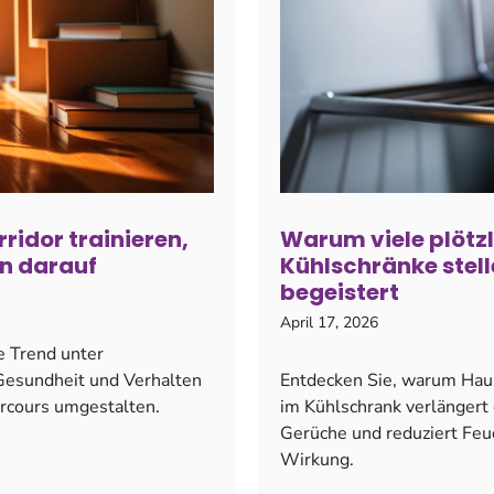
ridor trainieren,
Warum viele plötzli
n darauf
Kühlschränke stell
begeistert
April 17, 2026
e Trend unter
r Gesundheit und Verhalten
Entdecken Sie, warum Haus
arcours umgestalten.
im Kühlschrank verlängert 
Gerüche und reduziert Feuc
Wirkung.