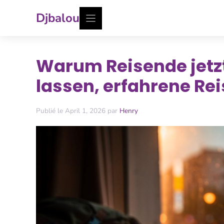
Zum
Djbalou
Inhalt
springen
Warum Reisende jetz
lassen, erfahrene Re
Publié le April 1, 2026 par
Henry